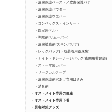
・皮膚保護ペースト／皮膚保護パテ
・皮膚保護パウダー
・皮膚保護ウエハー
・コンベックス・インサート
・固定用ベルト
・剥離剤(リムーバー)
・皮膚被膜剤(スキンバリア)
・レッグバッグ(下肢装着用蓄尿袋)
・ナイト・ドレーナージバッグ(夜間用蓄尿袋)
・ストーマ袋カバー
・サージカルテープ
・皮膚保護剤穴あけ専用はさみ
・消臭剤
・
オストメイト専用の便座
・
オストメイト専用下着
・
災害対策グッズ