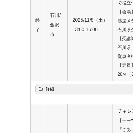
で役立
【会場
石川/
終
2025/11/8（土）
越屋メ
金沢
了
13:00-16:00
石川県
市
【受講
石川県
従事者
【定員
28名
詳細
チャレ
【テー
『さあ