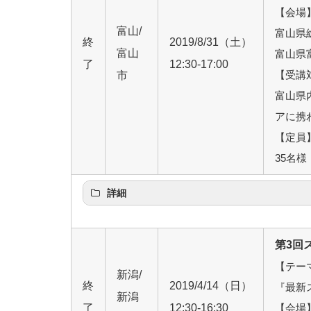
【会場
富山/
富山県
終
2019/8/31（土）
富山
富山県富
了
12:30-17:00
【受講
市
富山県
アに携
【定員
35名様
詳細
第3回ス
【テー
新潟/
終
2019/4/14（日）
『最新ス
新潟
了
12:30-16:30
【会場