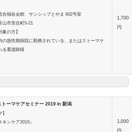
】
総合福祉会館 サンシップとやま 602号室
1,700
山市安住町5-21
円
対象の方】
内の急性期病院に勤務されている、またはストーマケ
わる看護師様
】
トーマケアセミナー 2019 in 新潟
マ】
1,000
キンケア2019』
】
円