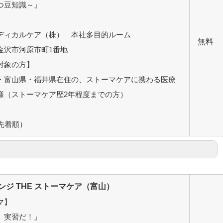
つ豆知識～』
】
ディカルケア（株） 本社多目的ルーム
無料
金沢市河原市町1番地
対象の方】
・富山県・福井県在住の、ストーマケアに携わる医療
様（ストーマケア歴2年程度までの方）
】
（先着順）
ンジ THE ストーマケア（富山）
マ】
、実習だ！』