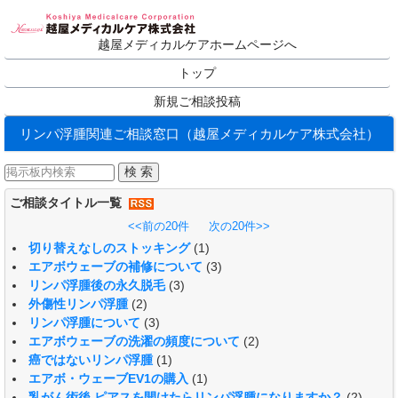
越屋メディカルケアホームページへ
トップ
新規ご相談投稿
リンパ浮腫関連ご相談窓口（越屋メディカルケア株式会社）
ご相談タイトル一覧
<<前の20件
次の20件>>
切り替えなしのストッキング
(1)
エアボウェーブの補修について
(3)
リンパ浮腫後の永久脱毛
(3)
外傷性リンパ浮腫
(2)
リンパ浮腫について
(3)
エアボウェーブの洗濯の頻度について
(2)
癌ではないリンパ浮腫
(1)
エアボ・ウェーブEV1の購入
(1)
乳がん術後 ピアスを開けたらリンパ浮腫になりますか？
(2)