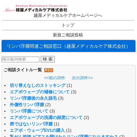
越屋メディカルケアホームページへ
トップ
新規ご相談投稿
リンパ浮腫関連ご相談窓口（越屋メディカルケア株式会社）
ご相談タイトル一覧
<<前の20件
次の20件>>
切り替えなしのストッキング
(1)
エアボウェーブの補修について
(3)
リンパ浮腫後の永久脱毛
(3)
外傷性リンパ浮腫
(2)
リンパ浮腫について
(3)
エアボウェーブの洗濯の頻度について
(2)
癌ではないリンパ浮腫
(1)
エアボ・ウェーブEV1の購入
(1)
乳がん術後 ピアスを開けたらリンパ浮腫になりますか？
(2)