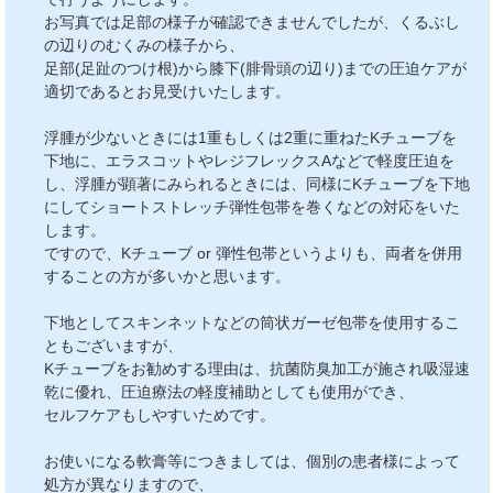
お写真では足部の様子が確認できませんでしたが、くるぶし
の辺りのむくみの様子から、
足部(足趾のつけ根)から膝下(腓骨頭の辺り)までの圧迫ケアが
適切であるとお見受けいたします。
浮腫が少ないときには1重もしくは2重に重ねたKチューブを
下地に、エラスコットやレジフレックスAなどで軽度圧迫を
し、浮腫が顕著にみられるときには、同様にKチューブを下地
にしてショートストレッチ弾性包帯を巻くなどの対応をいた
します。
ですので、Kチューブ or 弾性包帯というよりも、両者を併用
することの方が多いかと思います。
下地としてスキンネットなどの筒状ガーゼ包帯を使用するこ
ともございますが、
Kチューブをお勧めする理由は、抗菌防臭加工が施され吸湿速
乾に優れ、圧迫療法の軽度補助としても使用ができ、
セルフケアもしやすいためです。
お使いになる軟膏等につきましては、個別の患者様によって
処方が異なりますので、