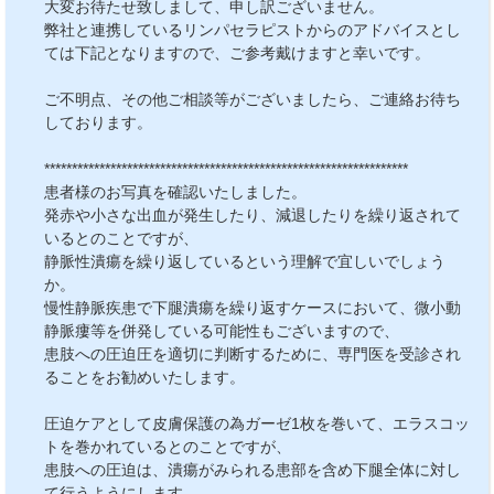
大変お待たせ致しまして、申し訳ございません。
弊社と連携しているリンパセラピストからのアドバイスとし
ては下記となりますので、ご参考戴けますと幸いです。
ご不明点、その他ご相談等がございましたら、ご連絡お待ち
しております。
******************************************************************
患者様のお写真を確認いたしました。
発赤や小さな出血が発生したり、減退したりを繰り返されて
いるとのことですが、
静脈性潰瘍を繰り返しているという理解で宜しいでしょう
か。
慢性静脈疾患で下腿潰瘍を繰り返すケースにおいて、微小動
静脈瘻等を併発している可能性もございますので、
患肢への圧迫圧を適切に判断するために、専門医を受診され
ることをお勧めいたします。
圧迫ケアとして皮膚保護の為ガーゼ1枚を巻いて、エラスコッ
トを巻かれているとのことですが、
患肢への圧迫は、潰瘍がみられる患部を含め下腿全体に対し
て行うようにします。