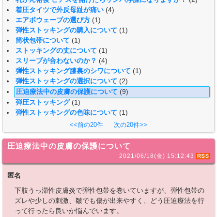
着圧タイツで外反母趾が痛い
(4)
エアボウェーブの選び方
(1)
弾性ストッキングの購入について
(1)
筒状包帯について
(1)
ストッキングの丈について
(1)
スリーブが合わないのか？
(4)
弾性ストッキング膝裏のシワについて
(1)
弾性ストッキングの選択について
(2)
圧迫療法中の皮膚の保護について
(9)
弾圧ストッキング
(1)
弾性ストッキングの色味について
(1)
<<前の20件
次の20件>>
圧迫療法中の皮膚の保護について
2021/06/18(金) 15:12:43
匿名
下肢うっ滞性皮膚炎で弾性包帯を巻いていますが、弾性包帯の
ズレや少しの刺激、皺でも傷が出来やすく、どう圧迫療法を行
って行ったら良いか悩んでいます。