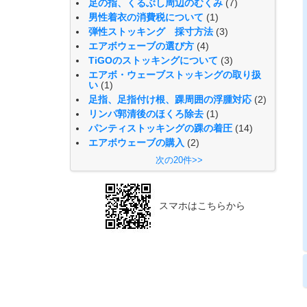
足の指、くるぶし周辺のむくみ
(7)
男性着衣の消費税について
(1)
弾性ストッキング 採寸方法
(3)
エアボウェーブの選び方
(4)
TiGOのストッキングについて
(3)
エアボ・ウェーブストッキングの取り扱
い
(1)
足指、足指付け根、踝周囲の浮腫対応
(2)
リンパ郭清後のほくろ除去
(1)
パンティストッキングの踝の着圧
(14)
エアボウェーブの購入
(2)
次の20件>>
スマホはこちらから