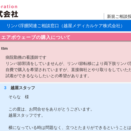
新規ご相談
リンパ浮腫関連ご相談窓口（越屋メディカルケア株式会社）
エアボウェーブの購入について
ttm
病院勤務の看護師です
リンパ節郭清をしていませんが、リンパ節転移により両下肢リンバ
自費で購入を希望されていますが、直接御社とやり取りをしていた
試着ができるならしたいとの希望があります。
3
越屋スタッフ
そらな 様
この度は、お問合せをありがとうございます。
越屋スタッフです。
横になっている時は問題なく、立つとたまりができるということ