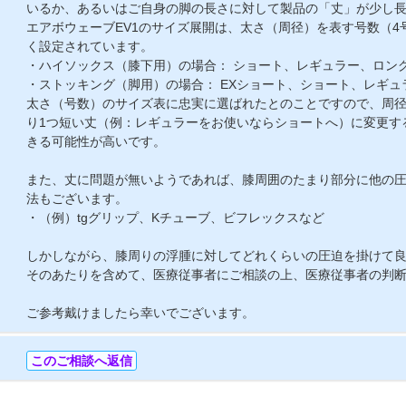
いるか、あるいはご自身の脚の長さに対して製品の「丈」が少し
エアボウェーブEV1のサイズ展開は、太さ（周径）を表す号数（4
く設定されています。
・ハイソックス（膝下用）の場合： ショート、レギュラー、ロン
・ストッキング（脚用）の場合： EXショート、ショート、レギュ
太さ（号数）のサイズ表に忠実に選ばれたとのことですので、周
り1つ短い丈（例：レギュラーをお使いならショートへ）に変更す
きる可能性が高いです。
また、丈に問題が無いようであれば、膝周囲のたまり部分に他の
法もございます。
・（例）tgグリップ、Kチューブ、ビフレックスなど
しかしながら、膝周りの浮腫に対してどれくらいの圧迫を掛けて
そのあたりを含めて、医療従事者にご相談の上、医療従事者の判
ご参考戴けましたら幸いでございます。
このご相談へ返信