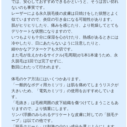
では、安心しておすすめできるかというと、そうは言い切れ
ないのも事実です。
レーザーによる永久脱毛後の皮膚は日焼けをした状態とよく
似ていますので、炎症の引き金になる可能性があります。
肌がヒリヒリしたり、痛みを感じたり、より乾燥してとても
デリケートな状態になりますので、
いつもよりも十分に保湿を心がけたり、熱感があるときには
冷やしたり、日にあたらないように注意したりと、
細やかなアフターケアも大切です。
また毛が生えかわるサイクル(毛周期)が1本1本違うため、永
久脱毛は1回では完了せずに、
数回にわたって行われます。
体毛のケア方法にはいくつかあります。
「一般的なボディ用カミソリ」は肌を痛めてしまうリスクが
大きいため、「電気カミソリ」の使用をおすすめしていま
す。
「毛抜き」は毛根周囲の皮下組織を傷つけてしまうこともあ
りますので、より慎重にします。
リンパ浮腫のみられるデリケートな皮膚に対しての「脱毛テ
ープ」は以ての他です。
「脱毛クリーム」は刺激の少ない成分を選ぶようにします。