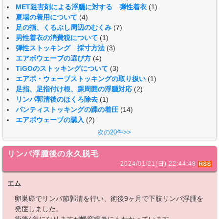
MET阻害剤による浮腫に対する 弾性着衣
(1)
夏場の着用について
(4)
足の指、くるぶし周辺のむくみ
(7)
男性着衣の消費税について
(1)
弾性ストッキング 採寸方法
(3)
エアボウェーブの選び方
(4)
TiGOのストッキングについて
(3)
エアボ・ウェーブストッキングの取り扱い
(1)
足指、足指付け根、踝周囲の浮腫対応
(2)
リンパ郭清後のほくろ除去
(1)
パンティストッキングの踝の着圧
(14)
エアボウェーブの購入
(2)
次の20件>>
リンパ浮腫後の永久脱毛
2024/01/21(日) 22:44:48
エム
卵巣癌でリンパ節郭清を行い、術後9ヶ月で下肢リンパ浮腫を
発症しました。