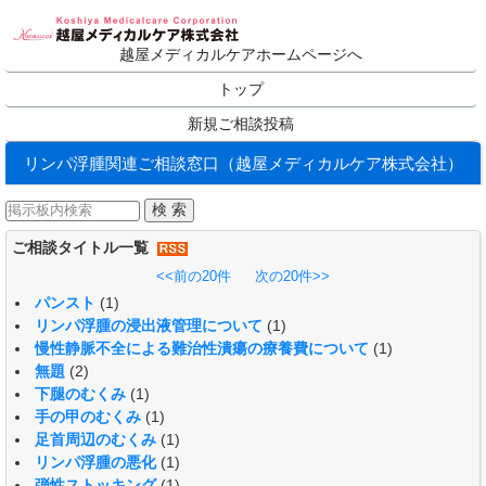
越屋メディカルケアホームページへ
トップ
新規ご相談投稿
リンパ浮腫関連ご相談窓口（越屋メディカルケア株式会社）
ご相談タイトル一覧
<<前の20件
次の20件>>
パンスト
(1)
リンパ浮腫の浸出液管理について
(1)
慢性静脈不全による難治性潰瘍の療養費について
(1)
無題
(2)
下腿のむくみ
(1)
手の甲のむくみ
(1)
足首周辺のむくみ
(1)
リンパ浮腫の悪化
(1)
弾性ストッキング
(1)