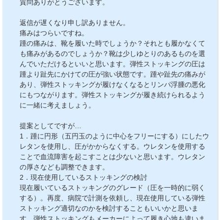
質問ありがとうございます。
返信が遅くなり申し訳ありません。
痛みはつらいですね。
踵の痛みは、靴を履いた時でしょうか？それとも履かなくて
も痛みがあるのでしょうか？靴は少しゆとりのあるものを選
んでいただけるといいと思います。弾性ストッキングの圧は
踵より趾先にかけての圧が強い状態です。踵や趾先の痛みが
あり、弾性ストッキングが履けなくなるとリンパ浮腫の悪化
にもつながります。弾性ストッキングが履き続けられるよう
に一緒に考えましょう。
提案としてですが…
1．踵に円形（五円玉のように中心をフリーにする）にしたウ
レタンを使用し、圧がかからなくする。ウレタンを使用する
ことで血流障害を起こすことは少ないと思います。ウレタン
の厚さなども調整できます。
2．現在使用しているストッキングの検討
現在履いているストッキングのグレード（圧を一時的に弱く
する）。再度、病院で計測を依頼し、現在使用している弾性
ストッキング適切なのかを検討することもいいかと思いま
す。弾性ストッキングもメーカーによって履き心地も違いま