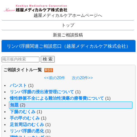
越屋メディカルケアホームページへ
トップ
新規ご相談投稿
リンパ浮腫関連ご相談窓口（越屋メディカルケア株式会社）
ご相談タイトル一覧
<<前の20件
次の20件>>
パンスト
(1)
リンパ浮腫の浸出液管理について
(1)
慢性静脈不全による難治性潰瘍の療養費について
(1)
無題
(2)
下腿のむくみ
(1)
手の甲のむくみ
(1)
足首周辺のむくみ
(1)
リンパ浮腫の悪化
(1)