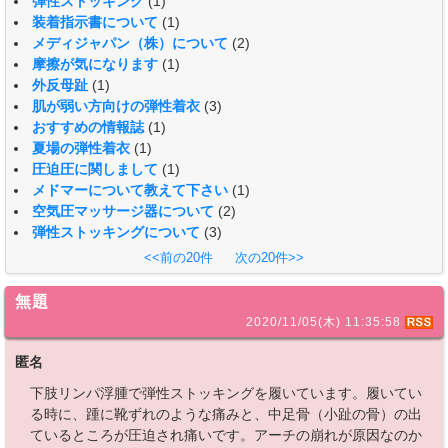
弾性ストッキング
(1)
装着指示書について
(1)
メディジャパン（株）について
(2)
摩擦が気になります
(1)
外反母趾
(1)
肌が弱い方向けの弾性着衣
(3)
おすすめの情報誌
(1)
夏場の弾性着衣
(1)
圧迫圧に関しまして
(1)
メドマーについて教えて下さい
(1)
空気圧マッサージ器について
(2)
弾性ストッキングについて
(3)
<<前の20件
次の20件>>
無題
2020/11/05(木) 11:35:58
匿名
下肢リンパ浮腫で弾性ストッキングを履いています。履いてい
る時に、踵に靴ずれのような痛みと、中足骨（小趾の骨）の出
ているところが圧迫され痛いです。アーチの崩れが原因なのか