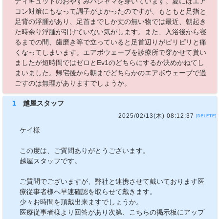
ディキュットのおやすみパジャマを穿いています。夏にはエア
コン対策にもなって調子がよかったのですが、もともと足指と
足背の浮腫があり、足首までしか丈の無い物では最近、朝起き
た時余り浮腫が引けていない気がします。また、入浴後から寝
るまでの間、歯磨き等で立っていると足首辺りがピリピリと痛
くなってしまいます。エアボウェーブを診療所で穿かせて貰い
ましたが短時間ではゼロとEv1のどちらにするか決めかねてし
まいました。帰宅後から朝までどちらかのエアボウェーブで過
ごすのは無理がありますでしょうか。
1
越屋スタッフ
2025/02/13(木) 08:12:37
[DELETE]
ケイ様
この度は、ご質問ありがとうございます。
越屋スタッフです。
ご質問でございますが、弊社と連携させて戴いております医
療従事者様へ早速確認を取らせて戴きます。
少々お時間を頂戴出来ますでしょうか。
医療従事者様より回答があり次第、こちらの掲示板にアップ