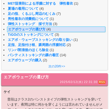
MET阻害剤による浮腫に対する 弾性着衣
(1)
夏場の着用について
(4)
足の指、くるぶし周辺のむくみ
(7)
男性着衣の消費税について
(1)
弾性ストッキング 採寸方法
(3)
エアボウェーブの選び方
(4)
TiGOのストッキングについて
(3)
エアボ・ウェーブストッキングの取り扱い
(1)
足指、足指付け根、踝周囲の浮腫対応
(2)
リンパ郭清後のほくろ除去
(1)
パンティストッキングの踝の着圧
(14)
エアボウェーブの購入
(2)
次の20件>>
エアボウェーブの選び方
2025/02/12(水) 22:31:30
ケイ
普段はクラス2のパンストタイプの弾性ストッキングを穿いて
います。夜間は特に何かを穿くようには言われていませんがメ