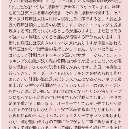
リンパ節郭清後5年目にして2ヶ月前に左大腿部の浮腫が出現し
1ヶ月たたないうちに浮腫が下肢全体に広がっています。浮腫
む前兆は突っ張る痛みが続き、その後に浮腫が出現する。その
突っ張り疼痛は大腿→脹脛→現在足首に移行すると、大腿と脹
脛の疼痛は消失し足首のみ残ります。今はストッキングを脱ぎ
履きする際に突っ張ているところが痛みますし。また朝は痛み
が強くなく浮腫んでくると痛みが増強する部分もあります。手
術した病院には表向きのリンパ外来はありますが浮腫を診れる
専門医はおらず指示書の発行しかしません。リンパセラピスト
はいますが計測とストッキング選びのサポートぐらいで、スト
ッキングの知識が浅く私の質問には答えが返ってこないのが現
状で品揃えが無いので試着も限りがあります。先日、治療院に
行ってきて、オーダーメイドのストッキングを勧められて作り
ましたが、計測の際に足がボンレスハムになるぐらいキツく締
め上げた状態での計測値でメディカルサポートのY30オープン
を作った為、足が痺れ、逃げ道の無くなったリンパ液がオープ
ンになっている足趾の付け根までもが浮腫んでしまい、健側の
足まで重だるく痛くなり、オーダーでとても良い物でしたが悪
化するのではないかと言う不安で返品する事になりました。ま
た夜用に勧められたリムスパイラルスリープをレンタルしまし
たが、踵が無い作りなので前にシワがより二重に折り返すと圧
が強くて踵が痛くなる。そして朝は浮腫が全く取れている感じ