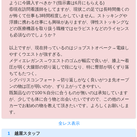
ように今購入すべきか？(指示書は6月にもらえる)
⑥現在訪問看護師をしてますが、現状この足では長時間働くの
が怖くて仕事も3時間程度しかしていません。ストッキングや
浮腫に携わる仕事にも興味がありますが、弾性ストッキングな
どの医療機器を取り扱う職種ではセラピストなどのライセンス
も必須なのでしょうか？
以上ですが、現在持っているのはジョブストオペーク→電線し
やすくウエストが強すぎる。
メディエレガンス→ウエストのゴムが幅広で良いが、膝上〜着
圧が弱く大腿部の切り返しで段になり、特に臀部が弱くずり落
ちてもたつく。
シグバリスコンフォート→切り返しがなく良いがつま先オープ
ンの物は圧が弱いのか、ずり上がってきやすい。
既製品なので100％自分に合うものが無いのは承知しています
が、少しでも体に合う物と出会いたいですので、この他のメー
カーでお勧めの物を教えて頂きたいです。よろしくお願いしま
す。
全レス表示
1
越屋スタッフ