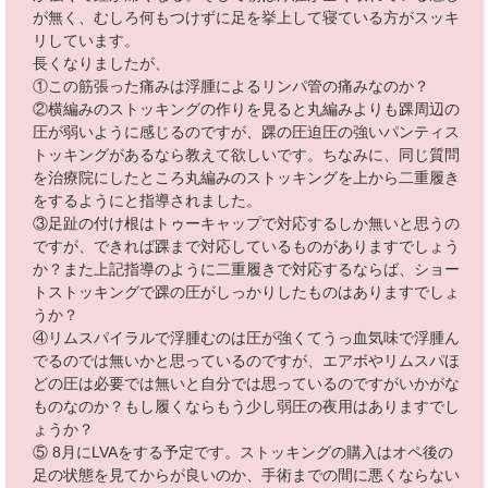
が無く、むしろ何もつけずに足を挙上して寝ている方がスッキ
リしています。
長くなりましたが、
①この筋張った痛みは浮腫によるリンパ管の痛みなのか？
②横編みのストッキングの作りを見ると丸編みよりも踝周辺の
圧が弱いように感じるのですが、踝の圧迫圧の強いパンティス
トッキングがあるなら教えて欲しいです。ちなみに、同じ質問
を治療院にしたところ丸編みのストッキングを上から二重履き
をするようにと指導されました。
③足趾の付け根はトゥーキャップで対応するしか無いと思うの
ですが、できれば踝まで対応しているものがありますでしょう
か？また上記指導のように二重履きで対応するならば、ショー
トストッキングで踝の圧がしっかりしたものはありますでしょ
うか？
④リムスパイラルで浮腫むのは圧が強くてうっ血気味で浮腫ん
でるのでは無いかと思っているのですが、エアボやリムスパほ
どの圧は必要では無いと自分では思っているのですがいかがな
ものなのか？もし履くならもう少し弱圧の夜用はありますでし
ょうか？
⑤ 8月にLVAをする予定です。ストッキングの購入はオペ後の
足の状態を見てからが良いのか、手術までの間に悪くならない