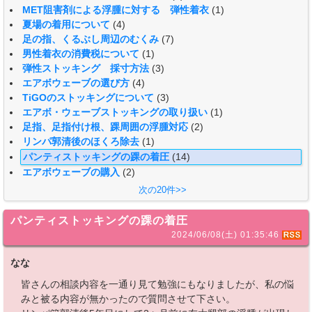
MET阻害剤による浮腫に対する 弾性着衣
(1)
夏場の着用について
(4)
足の指、くるぶし周辺のむくみ
(7)
男性着衣の消費税について
(1)
弾性ストッキング 採寸方法
(3)
エアボウェーブの選び方
(4)
TiGOのストッキングについて
(3)
エアボ・ウェーブストッキングの取り扱い
(1)
足指、足指付け根、踝周囲の浮腫対応
(2)
リンパ郭清後のほくろ除去
(1)
パンティストッキングの踝の着圧
(14)
エアボウェーブの購入
(2)
次の20件>>
パンティストッキングの踝の着圧
2024/06/08(土) 01:35:46
なな
皆さんの相談内容を一通り見て勉強にもなりましたが、私の悩
みと被る内容が無かったので質問させて下さい。