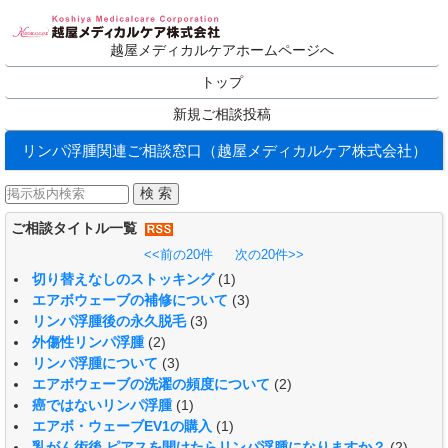
越屋メディカルケアホームページへ
トップ
新規ご相談投稿
リンパ浮腫関連ご相談窓口（越屋メディカルケア株式会社）
ご相談タイトル一覧
<<前の20件
次の20件>>
切り替えなしのストッキング
(1)
エアボウェーブの補修について
(3)
リンパ浮腫後の永久脱毛
(3)
外傷性リンパ浮腫
(2)
リンパ浮腫について
(3)
エアボウェーブの洗濯の頻度について
(2)
癌ではないリンパ浮腫
(1)
エアボ・ウェーブEV1の購入
(1)
乳がん術後 ピアスを開けたらリンパ浮腫になりますか？
(2)