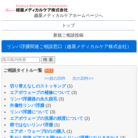
越屋メディカルケアホームページへ
トップ
新規ご相談投稿
リンパ浮腫関連ご相談窓口（越屋メディカルケア株式会社）
ご相談タイトル一覧
<<前の20件
次の20件>>
切り替えなしのストッキング
(1)
エアボウェーブの補修について
(3)
リンパ浮腫後の永久脱毛
(3)
外傷性リンパ浮腫
(2)
リンパ浮腫について
(3)
エアボウェーブの洗濯の頻度について
(2)
癌ではないリンパ浮腫
(1)
エアボ・ウェーブEV1の購入
(1)
乳がん術後 ピアスを開けたらリンパ浮腫になりますか？
(2)