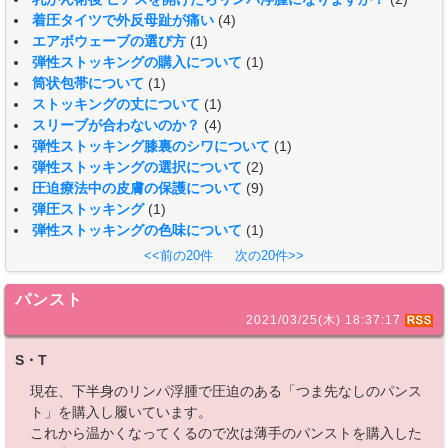
着圧タイツで外反母趾が痛い
(4)
エアボウェーブの選び方
(1)
弾性ストッキングの購入について
(1)
筒状包帯について
(1)
ストッキングの丈について
(1)
スリーブが合わないのか？
(4)
弾性ストッキング膝裏のシワについて
(1)
弾性ストッキングの選択について
(2)
圧迫療法中の皮膚の保護について
(9)
弾圧ストッキング
(1)
弾性ストッキングの色味について
(1)
<<前の20件
次の20件>>
パンスト
2021/03/25(木) 18:37:17
S・T
現在、下半身のリンパ浮腫で圧迫のある「つま先なしのパンス
ト」を購入し履いています。
これから温かくなってくるので次は薄手のパンストを購入した