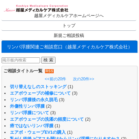
越屋メディカルケアホームページへ
トップ
新規ご相談投稿
リンパ浮腫関連ご相談窓口（越屋メディカルケア株式会社）
ご相談タイトル一覧
<<前の20件
次の20件>>
切り替えなしのストッキング
(1)
エアボウェーブの補修について
(3)
リンパ浮腫後の永久脱毛
(3)
外傷性リンパ浮腫
(2)
リンパ浮腫について
(3)
エアボウェーブの洗濯の頻度について
(2)
癌ではないリンパ浮腫
(1)
エアボ・ウェーブEV1の購入
(1)
乳がん術後 ピアスを開けたらリンパ浮腫になりますか？
(2)