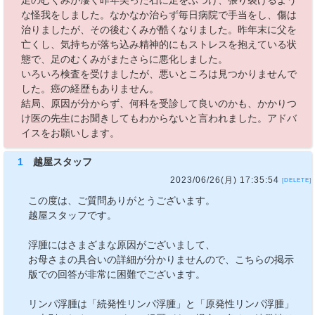
足のむくみが凄く昨年尖った石に足をぶつけ、張り裂けるよう
な怪我をしました。なかなか治らず毎日病院で手当をし、傷は
治りましたが、その後むくみが酷くなりました。昨年末に父を
亡くし、気持ちが落ち込み精神的にもストレスを抱えている状
態で、足のむくみがまたさらに悪化しました。
いろいろ検査を受けましたが、悪いところは見つかりませんで
した。癌の経歴もありません。
結局、原因が分からず、何科を受診して良いのかも、かかりつ
け医の先生にお聞きしてもわからないと言われました。アドバ
イスをお願いします。
1
越屋スタッフ
2023/06/26(月) 17:35:54
[DELETE]
この度は、ご質問ありがとうございます。
越屋スタッフです。
浮腫にはさまざまな原因がございまして、
お母さまの具合いの詳細が分かりませんので、こちらの掲示
版での回答が非常に困難でございます。
リンパ浮腫は「続発性リンパ浮腫」と「原発性リンパ浮腫」