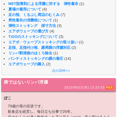
MET阻害剤による浮腫に対する 弾性着衣
(1)
夏場の着用について
(4)
足の指、くるぶし周辺のむくみ
(7)
男性着衣の消費税について
(1)
弾性ストッキング 採寸方法
(3)
エアボウェーブの選び方
(4)
TiGOのストッキングについて
(3)
エアボ・ウェーブストッキングの取り扱い
(1)
足指、足指付け根、踝周囲の浮腫対応
(2)
リンパ郭清後のほくろ除去
(1)
パンティストッキングの踝の着圧
(14)
エアボウェーブの購入
(2)
次の20件>>
癌ではないリンパ浮腫
2023/06/22(木) 12:25:53
ぽこ
79歳の母の症状です。
飲食店を経営し、毎日立ち仕事で25年。