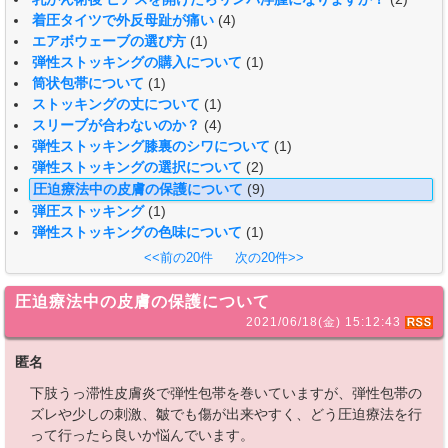
着圧タイツで外反母趾が痛い
(4)
エアボウェーブの選び方
(1)
弾性ストッキングの購入について
(1)
筒状包帯について
(1)
ストッキングの丈について
(1)
スリーブが合わないのか？
(4)
弾性ストッキング膝裏のシワについて
(1)
弾性ストッキングの選択について
(2)
圧迫療法中の皮膚の保護について
(9)
弾圧ストッキング
(1)
弾性ストッキングの色味について
(1)
<<前の20件
次の20件>>
圧迫療法中の皮膚の保護について
2021/06/18(金) 15:12:43
匿名
下肢うっ滞性皮膚炎で弾性包帯を巻いていますが、弾性包帯の
ズレや少しの刺激、皺でも傷が出来やすく、どう圧迫療法を行
って行ったら良いか悩んでいます。