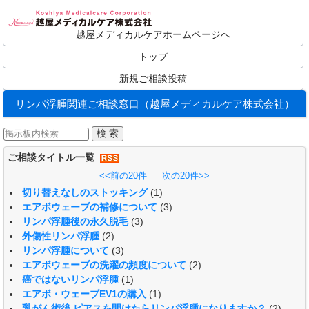
越屋メディカルケアホームページへ
トップ
新規ご相談投稿
リンパ浮腫関連ご相談窓口（越屋メディカルケア株式会社）
ご相談タイトル一覧
<<前の20件
次の20件>>
切り替えなしのストッキング
(1)
エアボウェーブの補修について
(3)
リンパ浮腫後の永久脱毛
(3)
外傷性リンパ浮腫
(2)
リンパ浮腫について
(3)
エアボウェーブの洗濯の頻度について
(2)
癌ではないリンパ浮腫
(1)
エアボ・ウェーブEV1の購入
(1)
乳がん術後 ピアスを開けたらリンパ浮腫になりますか？
(2)