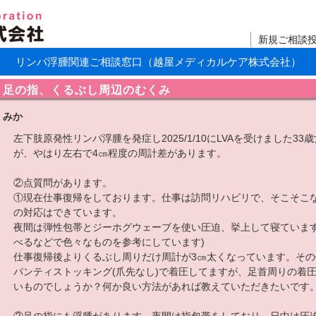
新規ご相談
リンパ浮腫関連ご相談窓口（越屋メディカルケア株式会社）
足の指、くるぶし周辺のむくみ
みか
左下肢原発性リンパ浮腫を発症し2025/1/10にLVAを受けました
が、やはり左右で4㎝程度の周計差があります。
②点質問があります。
①現在仕事復帰をしております。仕事は訪問リハビリで、そこそこ
の対応はできています。
夜間は弾性包帯とジーホグウェーブを使い圧迫、挙上して寝ています
べるなどで色々なものを参考にしています)
仕事復帰後よりくるぶし周りだけ周計が3㎝太くなっています。そ
パンティストッキング(爪先なし)で着圧してますが、足首周りの着
いものでしょうか？何か良い方法があれば教えていただきたいです