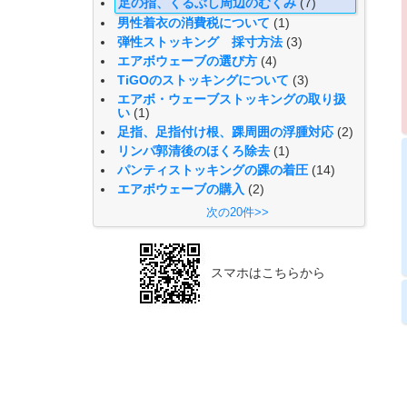
足の指、くるぶし周辺のむくみ
(7)
男性着衣の消費税について
(1)
弾性ストッキング 採寸方法
(3)
エアボウェーブの選び方
(4)
TiGOのストッキングについて
(3)
エアボ・ウェーブストッキングの取り扱
い
(1)
足指、足指付け根、踝周囲の浮腫対応
(2)
リンパ郭清後のほくろ除去
(1)
パンティストッキングの踝の着圧
(14)
エアボウェーブの購入
(2)
次の20件>>
スマホはこちらから