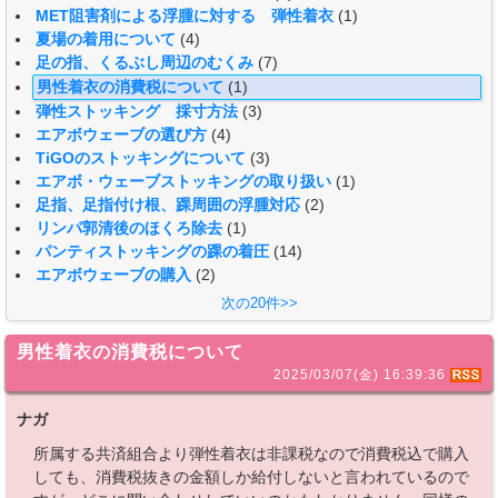
MET阻害剤による浮腫に対する 弾性着衣
(1)
夏場の着用について
(4)
足の指、くるぶし周辺のむくみ
(7)
男性着衣の消費税について
(1)
弾性ストッキング 採寸方法
(3)
エアボウェーブの選び方
(4)
TiGOのストッキングについて
(3)
エアボ・ウェーブストッキングの取り扱い
(1)
足指、足指付け根、踝周囲の浮腫対応
(2)
リンパ郭清後のほくろ除去
(1)
パンティストッキングの踝の着圧
(14)
エアボウェーブの購入
(2)
次の20件>>
男性着衣の消費税について
2025/03/07(金) 16:39:36
ナガ
所属する共済組合より弾性着衣は非課税なので消費税込で購入
しても、消費税抜きの金額しか給付しないと言われているので