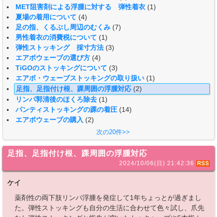
MET阻害剤による浮腫に対する 弾性着衣
(1)
夏場の着用について
(4)
足の指、くるぶし周辺のむくみ
(7)
男性着衣の消費税について
(1)
弾性ストッキング 採寸方法
(3)
エアボウェーブの選び方
(4)
TiGOのストッキングについて
(3)
エアボ・ウェーブストッキングの取り扱い
(1)
足指、足指付け根、踝周囲の浮腫対応
(2)
リンパ郭清後のほくろ除去
(1)
パンティストッキングの踝の着圧
(14)
エアボウェーブの購入
(2)
次の20件>>
足指、足指付け根、踝周囲の浮腫対応
2024/10/06(日) 21:42:36
ケイ
薬剤性の両下肢リンパ浮腫を発症して1年ちょっとが過ぎまし
た。弾性ストッキングも自分の生活に合わせて色々試し、爪先