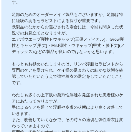
す。
足部のためのオーダーメイド製品もございますが、足部は特
に経験のあるセラピストによる採寸が重要です。
既製品のなかからお選びされる場合には、今回お聞きした状
況でのお見立てとなりますが、
エアボウエーブ弾性トウキャップ(三優メディカル)、Grow弾
性とキャップ[甲丈]・Mild弾性トウキャップ[甲丈・膝下丈](メ
ディックス)などの製品が良いのではないかと思います。
もっともお勧めいたしますのは、リンパ浮腫セラピストから
専門のケアを受けられ、ケイ様の足まわりの細かな状態を確
認していただいたうえで弾性着衣の選定をしていただくこと
です。
わたしも多くの上下肢の薬剤性浮腫を発症された患者様のケ
アにあたっておりますが、
手によるケアを通じて浮腫や皮膚の状態はより良く改善して
いきます。
また、改善していくなかで、その時々の適切な弾性着衣は変
わっていきますので、