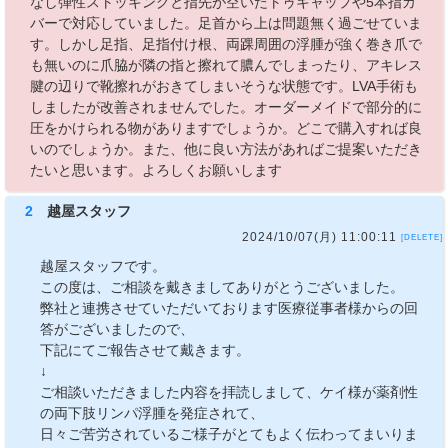
なし弾性ストッキングと指先が空いたトゥキャップや5本指カ
バーで対応していました。足首から上は問題無く過ごせていま
す。しかし足指、足指付け根、両踝周囲の浮腫が強く巻き爪で
も無いのに爪脇が隣の指と擦れて膿んでしまったり、アキレス
腱の辺りで靴擦れがおきてしまいそうな状態です。LVA手術も
しましたが改善されませんでした。オーダーメイドで部分的に
圧をかけられる物がありますでしょうか。どこで購入すれば良
いのでしょうか。また、他に良い方法があればご提案いただき
たいと思います。よろしくお願いします
2
越屋スタッフ
2024/10/07(月) 11:00:11
[DELETE]
越屋スタッフです。
この度は、ご相談を戴きましてありがとうございました。
弊社と連携させていただいております医療従事者様からの回
答がございましたので、
下記にてご報告させて戴きます。
↓
ご相談いただきました内容を拝読しまして、ケイ様が薬剤性
の両下肢リンパ浮腫を発症されて、
日々ご苦労されているご様子がとてもよく伝わってまいりま