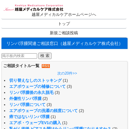
越屋メディカルケアホームページへ
トップ
新規ご相談投稿
リンパ浮腫関連ご相談窓口（越屋メディカルケア株式会社）
ご相談タイトル一覧
次の20件>>
切り替えなしのストッキング
(1)
エアボウェーブの補修について
(3)
リンパ浮腫後の永久脱毛
(3)
外傷性リンパ浮腫
(2)
リンパ浮腫について
(3)
エアボウェーブの洗濯の頻度について
(2)
癌ではないリンパ浮腫
(1)
エアボ・ウェーブEV1の購入
(1)
乳がん術後 ピアスを開けたらリンパ浮腫になりますか？
(2)