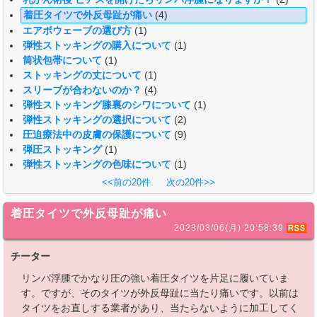
着圧タイツで外反母趾が痛い
(4)
エアボウェーブの選び方
(1)
弾性ストッキングの購入について
(1)
筒状包帯について
(1)
ストッキングの丈について
(1)
スリーブが合わないのか？
(4)
弾性ストッキング膝裏のシワについて
(1)
弾性ストッキングの選択について
(2)
圧迫療法中の皮膚の保護について
(9)
弾圧ストッキング
(1)
弾性ストッキングの色味について
(1)
<<前の20件
次の20件>>
着圧タイツで外反母趾が痛い
2023/03/06(月) 20:58:39
チーター
リンパ浮腫でかなり圧の強い着圧タイツを片足に履いていま
す。ですが、そのタイツが外反母趾に当たり痛いです。以前は
タイツをお直しする業者があり、当たらないように加工してく