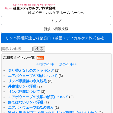
越屋メディカルケアホームページへ
トップ
新規ご相談投稿
リンパ浮腫関連ご相談窓口（越屋メディカルケア株式会社）
ご相談タイトル一覧
<<前の20件
次の20件>>
切り替えなしのストッキング
(1)
エアボウェーブの補修について
(3)
リンパ浮腫後の永久脱毛
(3)
外傷性リンパ浮腫
(2)
リンパ浮腫について
(3)
エアボウェーブの洗濯の頻度について
(2)
癌ではないリンパ浮腫
(1)
エアボ・ウェーブEV1の購入
(1)
乳がん術後 ピアスを開けたらリンパ浮腫になりますか？
(2)