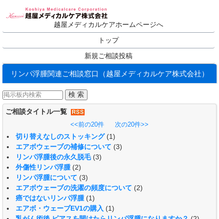
越屋メディカルケアホームページへ
トップ
新規ご相談投稿
リンパ浮腫関連ご相談窓口（越屋メディカルケア株式会社）
ご相談タイトル一覧
<<前の20件
次の20件>>
切り替えなしのストッキング
(1)
エアボウェーブの補修について
(3)
リンパ浮腫後の永久脱毛
(3)
外傷性リンパ浮腫
(2)
リンパ浮腫について
(3)
エアボウェーブの洗濯の頻度について
(2)
癌ではないリンパ浮腫
(1)
エアボ・ウェーブEV1の購入
(1)
乳がん術後 ピアスを開けたらリンパ浮腫になりますか？
(2)