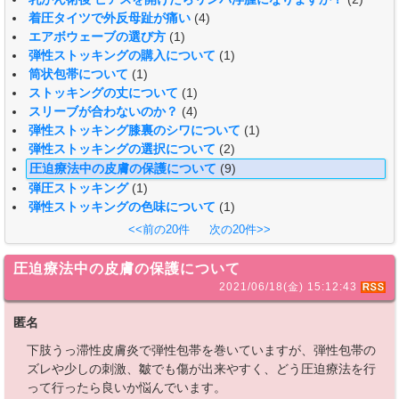
着圧タイツで外反母趾が痛い
(4)
エアボウェーブの選び方
(1)
弾性ストッキングの購入について
(1)
筒状包帯について
(1)
ストッキングの丈について
(1)
スリーブが合わないのか？
(4)
弾性ストッキング膝裏のシワについて
(1)
弾性ストッキングの選択について
(2)
圧迫療法中の皮膚の保護について
(9)
弾圧ストッキング
(1)
弾性ストッキングの色味について
(1)
<<前の20件
次の20件>>
圧迫療法中の皮膚の保護について
2021/06/18(金) 15:12:43
匿名
下肢うっ滞性皮膚炎で弾性包帯を巻いていますが、弾性包帯の
ズレや少しの刺激、皺でも傷が出来やすく、どう圧迫療法を行
って行ったら良いか悩んでいます。