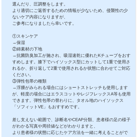
選んだり、圧調整をします。
より適切にご返答するための情報が少ないため、侵襲性の少
ないケア内容になりますが、
ご参考になりましたら幸いです。
①スキンケア
→保湿
②綿素材の下地
→抗菌防臭加工が施され、吸湿速乾に優れたKチューブをおす
すめします。膝下でハイソックス型にカットして1重で使用さ
れるか、折り返して2重で使用されるか状態に合わせてご対応
ください。
③弾性包帯の種類
→浮腫がみられる場合にはショートストレッチも使用します
が、軽度の場合にはエラスコットやレジフレックスA等も使用
できます。弾性包帯の替わりに、タオル地のハイソックス
「ソフィットVE」もおすすめです。
差し支えない範囲で、診断名やCEAP分類、患者様の足の様子
がわかる写真や周径値などがわかりますと、
より患者様の状態に応じたケア方法を一緒に考えることがで