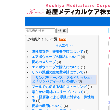
ご相談タイトル一覧
次の20件>>
弾性着衣等 療養費申請について
(1)
エアボウェーブの購入について
(4)
長めのスリーブ
(3)
エアボウェーブの購入について
(1)
リンパ浮腫の療養費申請について
(1)
「リンパディーバス スタイリッシュ」
と「リンパディーバ」の違い
(3)
プールでも使える弾性ストッキング
(1)
柔らかい素材のスリーブについて
(2)
MET阻害剤による浮腫に対する 弾性着
衣
(1)
夏場の着用について
(4)