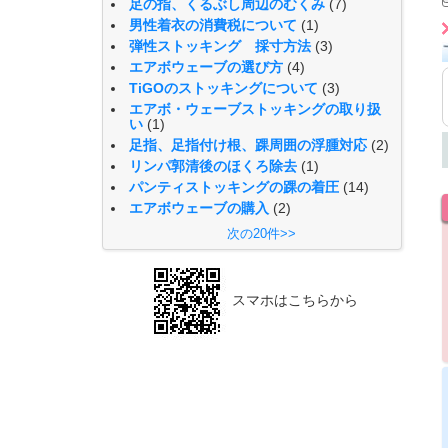
足の指、くるぶし周辺のむくみ
(7)
男性着衣の消費税について
(1)
弾性ストッキング 採寸方法
(3)
エアボウェーブの選び方
(4)
TiGOのストッキングについて
(3)
エアボ・ウェーブストッキングの取り扱
い
(1)
足指、足指付け根、踝周囲の浮腫対応
(2)
リンパ郭清後のほくろ除去
(1)
パンティストッキングの踝の着圧
(14)
エアボウェーブの購入
(2)
次の20件>>
スマホはこちらから