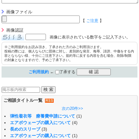
画像ファイル
【
ご注意
】
画像認証
画像に表示されている数字をご記入下さい。
※ご利用規約をお読み頂き、了承された方のみご利用頂けます。
投稿の際には、個人ならびに団体に対し、差別的な発言、侮辱、誹謗、中傷をする内
容とならない様、十分にご注意下さい。規約等に反する内容を含む場合、削除/制限
の対象となりますので、予めご了承下さい。
ご利用規約
←
了承する
ご相談タイトル一覧
次の20件>>
弾性着衣等 療養費申請について
(1)
エアボウェーブの購入について
(4)
長めのスリーブ
(3)
エアボウェーブの購入について
(1)