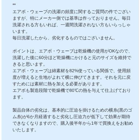
**
エアボ・ウェーブの洗濯の頻度に関するご質問の件でござい
ますが、特にメーカー側では基準は作っておりません。毎日
洗濯される方もいれば、一週間洗濯されない方もいらっしゃ
います。
毎日洗濯したから、劣化するものではございません。
ポイントは、エアボ・ウェーブは乾燥機の使用がOKなので、
洗濯した後に60分ほど乾燥機にかけると元のサイズを維持で
きると思います。
エアボ・ウェーブは綿素材を82%使っている関係で、使用頻
度が増えると生地がよれて横に伸びてきます。それを元に戻
すためには素材に熱を加える必要があります。
エアボも製造段階で乾燥機で80℃の熱を与えて仕上げており
ます。
製品自体の劣化は、基本的に圧迫を掛けるための横糸(黒のゴ
ム糸)が6か月経過すると劣化し圧迫力が低下して効果が期待
できなくなりますので、購入後半年から1年で買換えをお勧め
いたします。