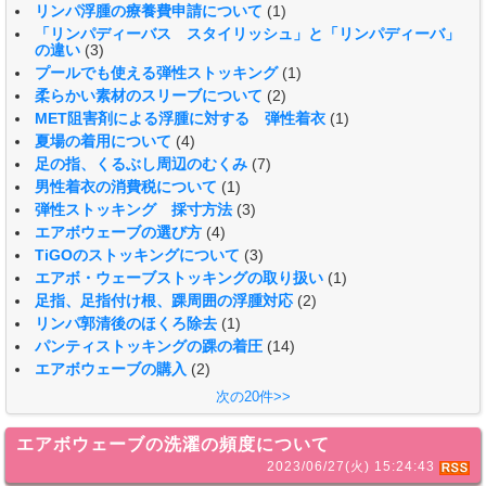
リンパ浮腫の療養費申請について
(1)
「リンパディーバス スタイリッシュ」と「リンパディーバ」
の違い
(3)
プールでも使える弾性ストッキング
(1)
柔らかい素材のスリーブについて
(2)
MET阻害剤による浮腫に対する 弾性着衣
(1)
夏場の着用について
(4)
足の指、くるぶし周辺のむくみ
(7)
男性着衣の消費税について
(1)
弾性ストッキング 採寸方法
(3)
エアボウェーブの選び方
(4)
TiGOのストッキングについて
(3)
エアボ・ウェーブストッキングの取り扱い
(1)
足指、足指付け根、踝周囲の浮腫対応
(2)
リンパ郭清後のほくろ除去
(1)
パンティストッキングの踝の着圧
(14)
エアボウェーブの購入
(2)
次の20件>>
エアボウェーブの洗濯の頻度について
2023/06/27(火) 15:24:43