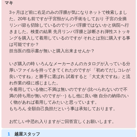
マキ
3ヶ月ほど前に右足のみの浮腫が気になりネットで検索しまし
た。20年も前ですが子宮頸がんの手術をしており 子宮の全摘
リンパ節も切除しているのでリンパ浮腫ではないかと病院へ行
きました。検査の結果 先月リンパ浮腫と診断され弾性ストッキ
ングを購入して着用しているのですが それとは別に購入する事
は可能ですか？
担当医の指示書が無いと購入出来ませんか？
いざ購入の時 いろんなメーカーさんのカタログが入っている分
厚いファイルを持ってきてくれたのですが 「初めてだしコレが
良いですね」と勝手に選ばれ 試着すると「大丈夫ですね」と流
れ作業の様に感じました。
今着用している物に不満は無いのですが (比べられないので不
満の持ち用が無いのですが‥) もし他に良い物 自分の納得のい
く物があれば着用してみたいと思っています。
もちろん 全額自己負担だという事は承知しております。
お忙しい中恐れ入りますがご回答宜しくお願いします。
1
越屋スタッフ