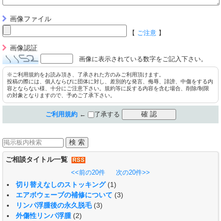
画像ファイル
【
ご注意
】
画像認証
画像に表示されている数字をご記入下さい。
※ご利用規約をお読み頂き、了承された方のみご利用頂けます。
投稿の際には、個人ならびに団体に対し、差別的な発言、侮辱、誹謗、中傷をする内
容とならない様、十分にご注意下さい。規約等に反する内容を含む場合、削除/制限
の対象となりますので、予めご了承下さい。
ご利用規約
←
了承する
ご相談タイトル一覧
<<前の20件
次の20件>>
切り替えなしのストッキング
(1)
エアボウェーブの補修について
(3)
リンパ浮腫後の永久脱毛
(3)
外傷性リンパ浮腫
(2)