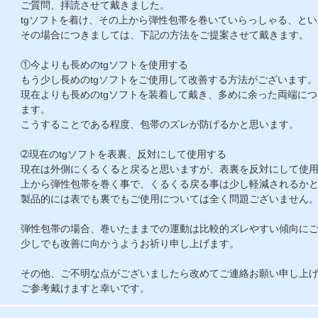
ご質問、拝読させて戴きました。
tgソフトを着け、その上から弾性包帯を巻いていらっしゃる、と
その場合につきましては、下記の方法をご提案させて戴きます。
①今よりも長めのtgソフトを使用する
もう少し長めのtgソフトをご使用して改善する方法がございます。
現在よりも長めのtgソフトを装着して戴き、多めに余った両端に
ます。
こうすることである程度、包帯のズレが防げるかと思います。
➁現在のtgソフトを表裏、反対にして使用する
現在は外側にくるくると戻ると思いますが、表裏を反対にして使
上から弾性包帯を巻く事で、くるくる戻る事は少し軽減されるか
製品的には表でも裏でもご使用については全く問題ございません
弾性包帯の場合、巻いたままでの運動は比較的ズレやすい傾向に
少しでも改善に向かうようお祈り申し上げます。
その他、ご不明な点がございましたら改めてご連絡お願い申し上
ご参考戴けますと幸いです。