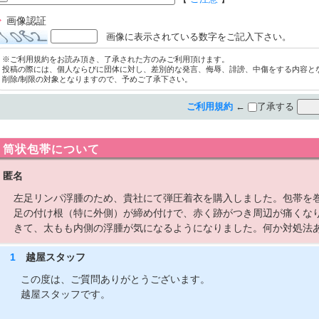
画像認証
画像に表示されている数字をご記入下さい。
※ご利用規約をお読み頂き、了承された方のみご利用頂けます。
投稿の際には、個人ならびに団体に対し、差別的な発言、侮辱、誹謗、中傷をする内容と
削除/制限の対象となりますので、予めご了承下さい。
ご利用規約
←
了承する
筒状包帯について
匿名
左足リンパ浮腫のため、貴社にて弾圧着衣を購入しました。包帯を巻
足の付け根（特に外側）が締め付けで、赤く跡がつき周辺が痛くな
きて、太もも内側の浮腫が気になるようになりました。何か対処法
1
越屋スタッフ
この度は、ご質問ありがとうございます。
越屋スタッフです。