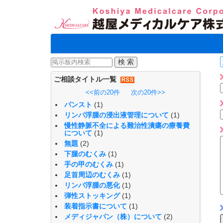
ご相談タイトル一覧
<<前の20件
次の20件>>
パンスト
(1)
リンパ浮腫の浸出液管理について
(1)
慢性静脈不全による難治性潰瘍の療養費
について
(1)
無題
(2)
下腿のむくみ
(1)
手の甲のむくみ
(1)
足首周辺のむくみ
(1)
リンパ浮腫の悪化
(1)
弾性ストッキング
(1)
装着指示書について
(1)
メディジャパン（株）について
(2)