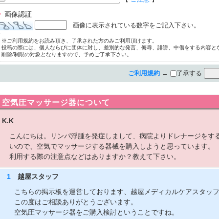
画像認証
画像に表示されている数字をご記入下さい。
※ご利用規約をお読み頂き、了承された方のみご利用頂けます。
投稿の際には、個人ならびに団体に対し、差別的な発言、侮辱、誹謗、中傷をする内容と
削除/制限の対象となりますので、予めご了承下さい。
ご利用規約
←
了承する
空気圧マッサージ器について
K.K
こんにちは。リンパ浮腫を発症しまして、病院よりドレナージをす
いので、空気でマッサージする器械を購入しようと思っています。
利用する際の注意点などはありますか？教えて下さい。
1
越屋スタッフ
こちらの掲示板を運営しております、越屋メディカルケアスタッ
この度はご相談ありがとうございます。
空気圧マッサージ器をご購入検討ということですね。